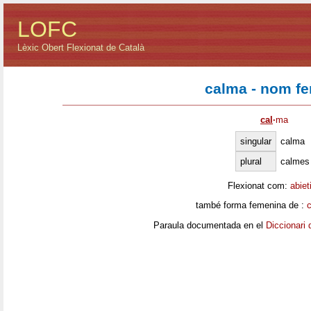
LOFC
Lèxic Obert Flexionat de Català
calma - nom f
cal
·
ma
singular
calma
plural
calmes
Flexionat com:
abiet
també forma femenina de :
c
Paraula documentada en el
Diccionari 