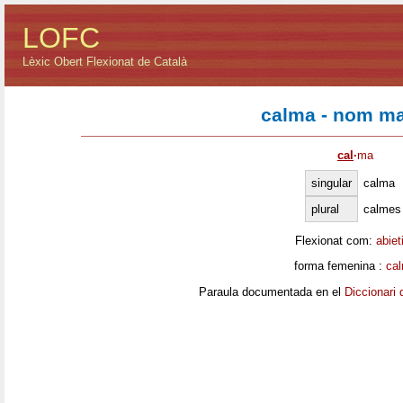
LOFC
Lèxic Obert Flexionat de Català
calma - nom ma
cal
·
ma
singular
calma
plural
calmes
Flexionat com:
abiet
forma femenina :
ca
Paraula documentada en el
Diccionari 