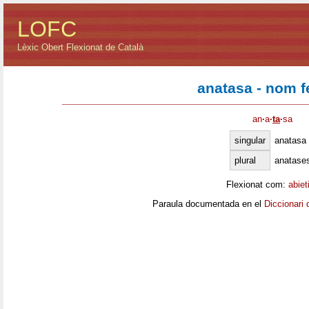
LOFC
Lèxic Obert Flexionat de Català
anatasa - nom 
an
·
a
·
ta
·
sa
singular
anatasa
plural
anatase
Flexionat com:
abiet
Paraula documentada en el
Diccionari 