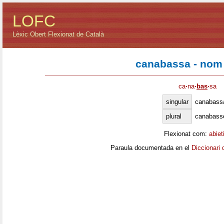
LOFC
Lèxic Obert Flexionat de Català
canabassa - nom
ca
·
na
·
bas
·
sa
singular
canabass
plural
canabass
Flexionat com:
abiet
Paraula documentada en el
Diccionari 