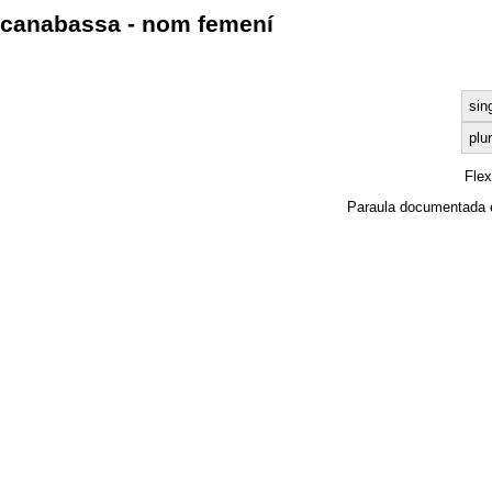
canabassa - nom femení
sin
plur
Fle
Paraula documentada 