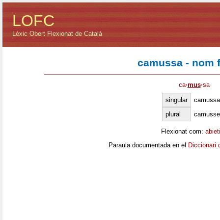
LOFC
Lèxic Obert Flexionat de Català
camussa - nom 
ca
·
mus
·
sa
singular
camussa
plural
camusse
Flexionat com:
abiet
Paraula documentada en el
Diccionari 