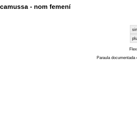
camussa - nom femení
si
plu
Fle
Paraula documentada 