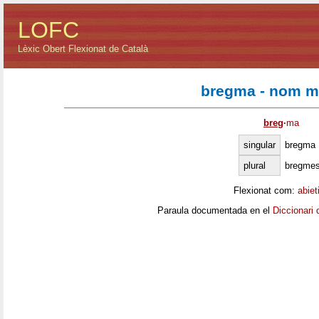
LOFC
Lèxic Obert Flexionat de Català
bregma - nom m
breg
·
ma
singular
bregma
plural
bregme
Flexionat com:
abiet
Paraula documentada en el
Diccionari 