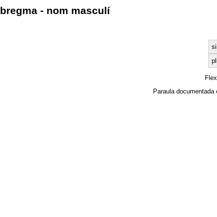
bregma - nom masculí
si
pl
Fle
Paraula documentada 