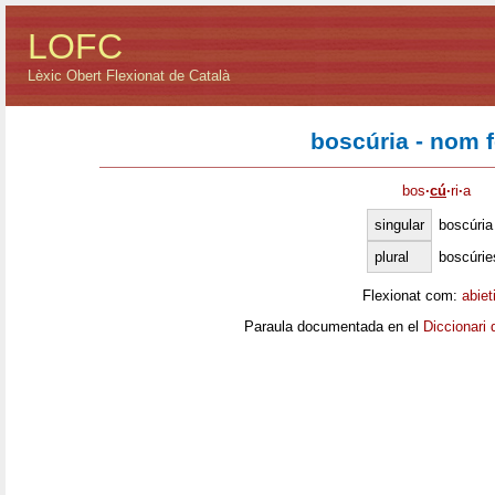
LOFC
Lèxic Obert Flexionat de Català
boscúria - nom 
bos
·
cú
·
ri
·
a
singular
boscúria
plural
boscúrie
Flexionat com:
abiet
Paraula documentada en el
Diccionari 