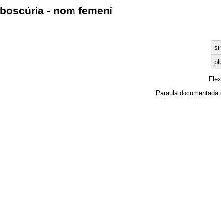
boscúria - nom femení
si
pl
Fle
Paraula documentada 