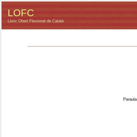
LOFC
Lèxic Obert Flexionat de Català
Paraula