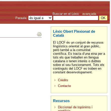
Buscar en el Lèxic
avançada
Paraula:
Lèxic Obert Flexionat de
Català
El LOCF és un conjunt de recursos
lingüístics orientat al gran públic,
però també a la comunitat
científica. Es tracta d’una eina per a
tots els que treballen en llengua
catalana o tenen interès o dubtes
sobre el seu funcionament. Tots els
continguts del LOCF es troben en
constant desenvolupament.
Crèdits
Contacte
Recursos
Diccionari de topònims i
gentilicis