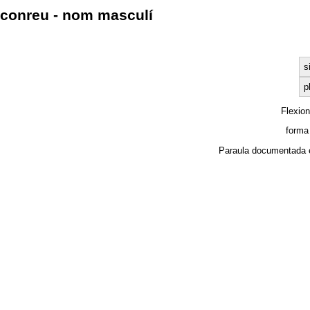
conreu - nom masculí
s
p
Flexio
forma
Paraula documentada 