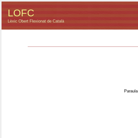
LOFC
Lèxic Obert Flexionat de Català
Paraula