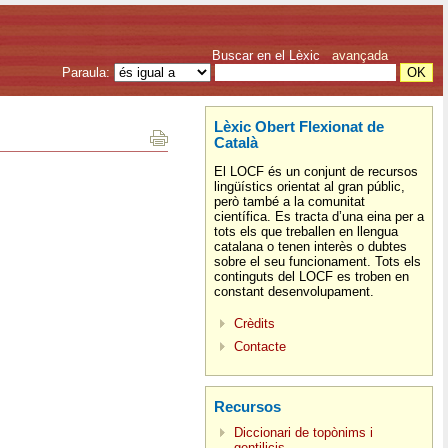
Buscar en el Lèxic
avançada
Paraula:
Lèxic Obert Flexionat de
Català
El LOCF és un conjunt de recursos
lingüístics orientat al gran públic,
però també a la comunitat
científica. Es tracta d’una eina per a
tots els que treballen en llengua
catalana o tenen interès o dubtes
sobre el seu funcionament. Tots els
continguts del LOCF es troben en
constant desenvolupament.
Crèdits
Contacte
Recursos
Diccionari de topònims i
gentilicis