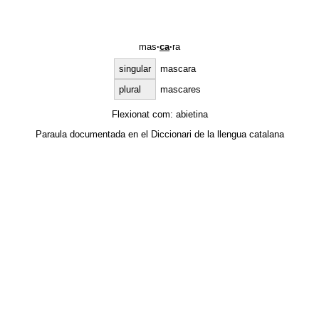
mas
·
ca
·
ra
singular
mascara
plural
mascares
Flexionat com:
abietina
Paraula documentada en el
Diccionari de la llengua catalana