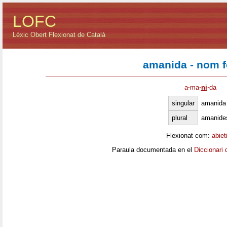
LOFC
Lèxic Obert Flexionat de Català
amanida - nom 
a
·
ma
·
ni
·
da
singular
amanida
plural
amanide
Flexionat com:
abiet
Paraula documentada en el
Diccionari 