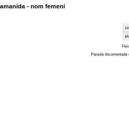
amanida - nom femení
si
pl
Fle
Paraula documentada 