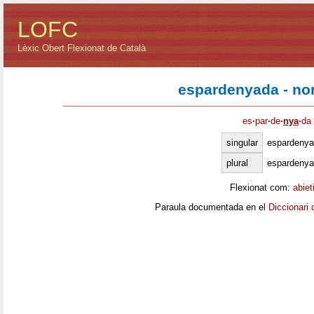
LOFC
Lèxic Obert Flexionat de Català
espardenyada - no
es
·
par
·
de
·
nya
·
da
singular
espardenya
plural
espardeny
Flexionat com:
abiet
Paraula documentada en el
Diccionari 