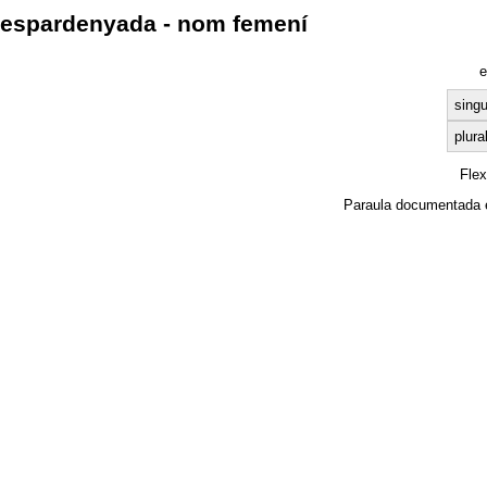
espardenyada - nom femení
e
singu
plura
Fle
Paraula documentada 