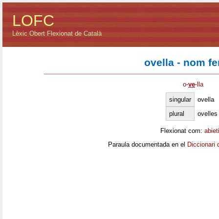
LOFC
Lèxic Obert Flexionat de Català
ovella - nom f
o
·
ve
·
lla
singular
ovella
plural
ovelles
Flexionat com:
abiet
Paraula documentada en el
Diccionari 