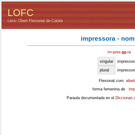
LOFC
Lèxic Obert Flexionat de Català
impressora - nom
im
·
pres
·
so
·
ra
singular
impressor
plural
impressor
Flexionat com:
abiet
forma femenina de :
imp
Paraula documentada en el
Diccionari 