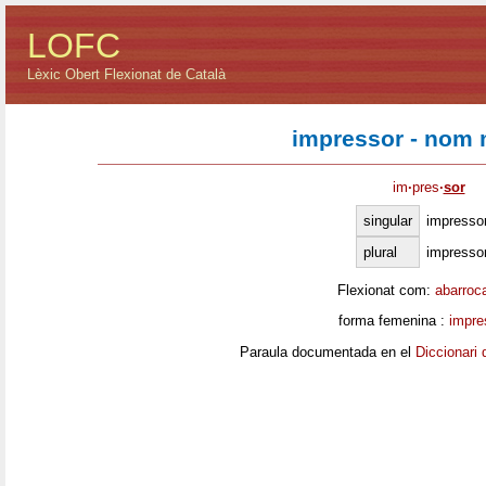
LOFC
Lèxic Obert Flexionat de Català
impressor - nom 
im
·
pres
·
sor
singular
impresso
plural
impresso
Flexionat com:
abarroc
forma femenina :
impre
Paraula documentada en el
Diccionari 