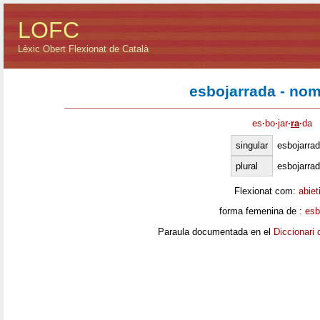
LOFC
Lèxic Obert Flexionat de Català
esbojarrada - no
es
·
bo
·
jar
·
ra
·
da
singular
esbojarra
plural
esbojarra
Flexionat com:
abiet
forma femenina de :
esb
Paraula documentada en el
Diccionari 