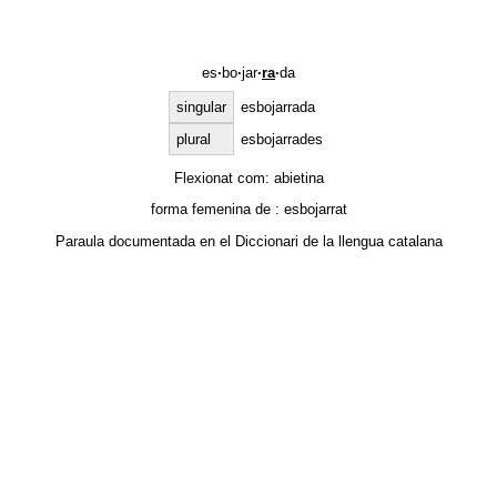
es
·
bo
·
jar
·
ra
·
da
singular
esbojarrada
plural
esbojarrades
Flexionat com:
abietina
forma femenina de :
esbojarrat
Paraula documentada en el
Diccionari de la llengua catalana