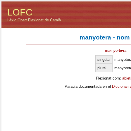
LOFC
Lèxic Obert Flexionat de Català
manyotera - nom
ma
·
nyo
·
te
·
ra
singular
manyoter
plural
manyoter
Flexionat com:
abiet
Paraula documentada en el
Diccionari 