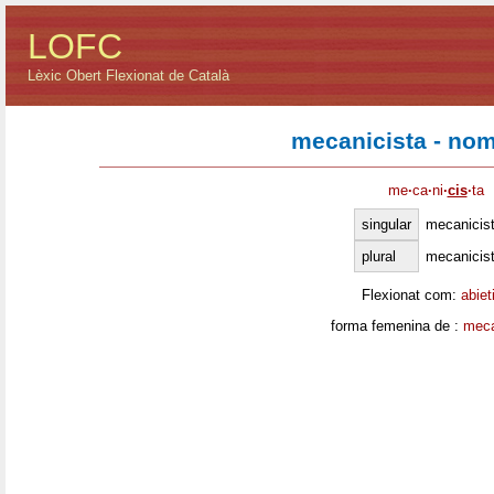
LOFC
Lèxic Obert Flexionat de Català
mecanicista - no
me
·
ca
·
ni
·
cis
·
ta
singular
mecanicis
plural
mecanicis
Flexionat com:
abiet
forma femenina de :
meca