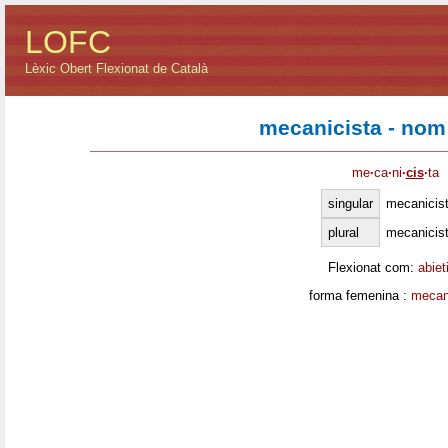
LOFC
Lèxic Obert Flexionat de Català
mecanicista - nom
me
·
ca
·
ni
·
cis
·
ta
singular
mecanicis
plural
mecanicis
Flexionat com:
abiet
forma femenina :
mecan