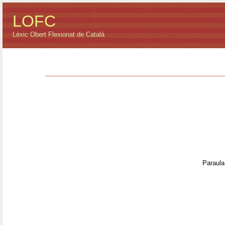
LOFC
Lèxic Obert Flexionat de Català
Paraula