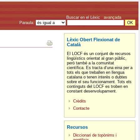
Buscar en el Lèxic
avançada
Paraula:
Lèxic Obert Flexionat de
Català
El LOCF és un conjunt de recursos
lingüístics orientat al gran públic,
però també a la comunitat
científica. Es tracta d’una eina per a
tots els que treballen en llengua
catalana o tenen interès o dubtes
sobre el seu funcionament. Tots els
continguts del LOCF es troben en
constant desenvolupament.
Crèdits
Contacte
Recursos
Diccionari de topònims i
gentilicis