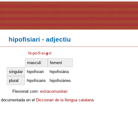
hipofisiari - adjectiu
hi
·
po
·
fi
·
si
·
a
·
ri
masculí
femení
singular
hipofisiari
hipofisiària
plural
hipofisiaris
hipofisiàries
Flexionat com:
extracomunitari
 documentada en el
Diccionari de la llengua catalana