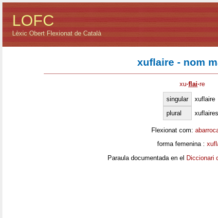
LOFC
Lèxic Obert Flexionat de Català
xuflaire - nom m
xu
·
flai
·
re
singular
xuflaire
plural
xuflaire
Flexionat com:
abarroc
forma femenina :
xufl
Paraula documentada en el
Diccionari 