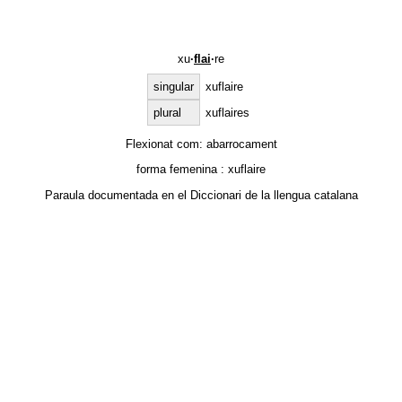
xu
·
flai
·
re
singular
xuflaire
plural
xuflaires
Flexionat com:
abarrocament
forma femenina :
xuflaire
Paraula documentada en el
Diccionari de la llengua catalana