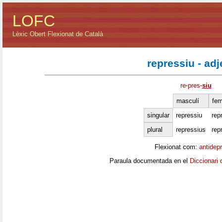
LOFC
Lèxic Obert Flexionat de Català
repressiu - adj
re
·
pres
·
siu
masculí
fem
singular
repressiu
rep
plural
repressius
rep
Flexionat com:
antidep
Paraula documentada en el
Diccionari 