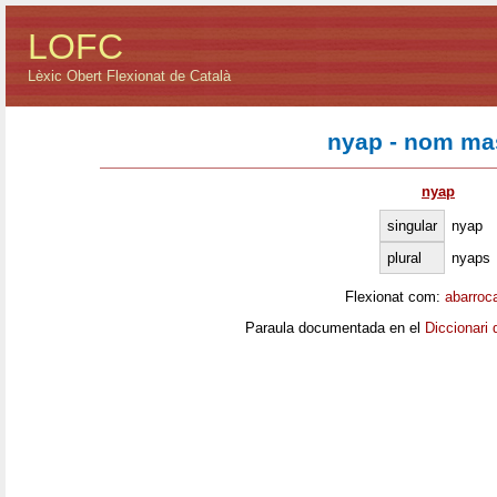
LOFC
Lèxic Obert Flexionat de Català
nyap - nom ma
nyap
singular
nyap
plural
nyaps
Flexionat com:
abarroc
Paraula documentada en el
Diccionari 