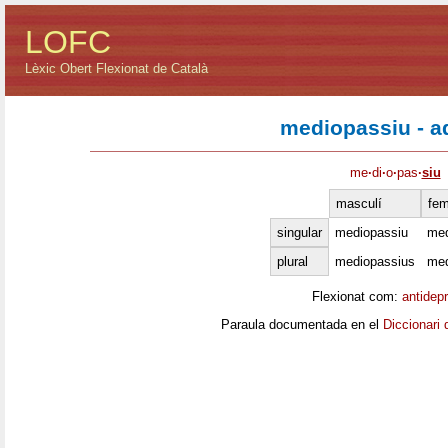
LOFC
Lèxic Obert Flexionat de Català
mediopassiu - ad
me
·
di
·
o
·
pas
·
siu
masculí
fem
singular
mediopassiu
med
plural
mediopassius
med
Flexionat com:
antidep
Paraula documentada en el
Diccionari 