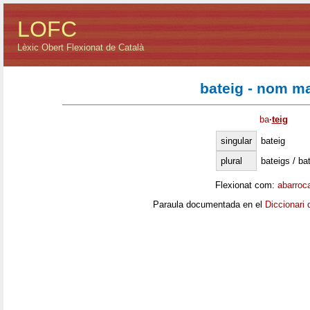
LOFC
Lèxic Obert Flexionat de Català
bateig - nom m
ba
·
teig
singular
bateig
plural
bateigs / ba
Flexionat com:
abarroc
Paraula documentada en el
Diccionari 