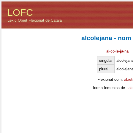
LOFC
Lèxic Obert Flexionat de Català
alcolejana - nom
al
·
co
·
le
·
ja
·
na
singular
alcolejan
plural
alcolejan
Flexionat com:
abiet
forma femenina de :
al