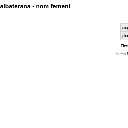
albaterana - nom femení
sin
plu
Fle
forma 