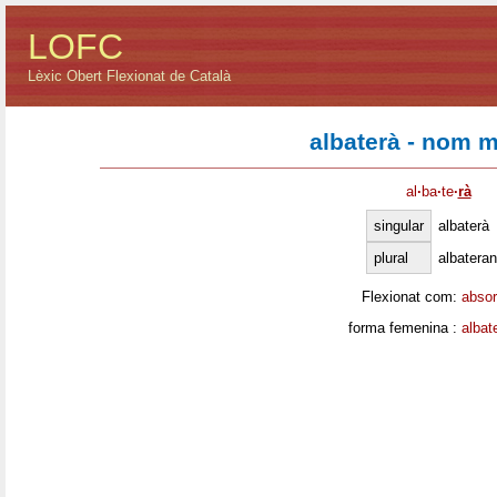
LOFC
Lèxic Obert Flexionat de Català
albaterà - nom m
al
·
ba
·
te
·
rà
singular
albaterà
plural
albatera
Flexionat com:
absor
forma femenina :
albat