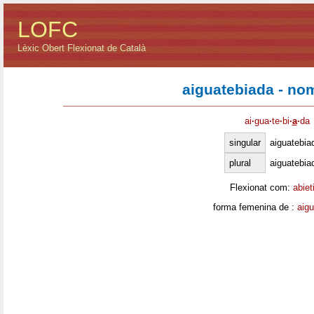
LOFC
Lèxic Obert Flexionat de Català
aiguatebiada - no
ai
·
gua
·
te
·
bi
·
a
·
da
singular
aiguatebia
plural
aiguatebia
Flexionat com:
abiet
forma femenina de :
aigu