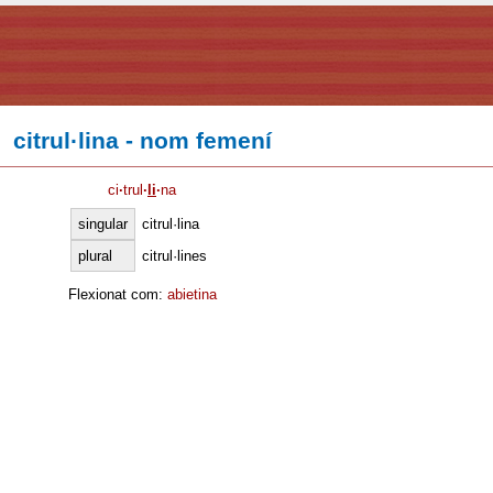
citrul·lina - nom femení
ci
·
trul
·
li
·
na
singular
citrul·lina
plural
citrul·lines
Flexionat com:
abietina