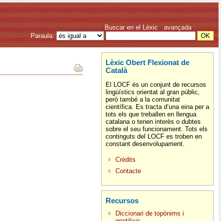
Buscar en el Lèxic
avançada
Paraula:
Lèxic Obert Flexionat de
Català
El LOCF és un conjunt de recursos
lingüístics orientat al gran públic,
però també a la comunitat
científica. Es tracta d’una eina per a
tots els que treballen en llengua
catalana o tenen interès o dubtes
sobre el seu funcionament. Tots els
continguts del LOCF es troben en
constant desenvolupament.
Crèdits
Contacte
Recursos
Diccionari de topònims i
gentilicis