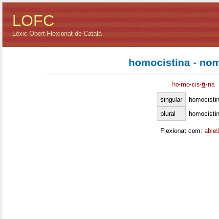
LOFC
Lèxic Obert Flexionat de Català
homocistina - no
ho
·
mo
·
cis
·
ti
·
na
singular
homocisti
plural
homocisti
Flexionat com:
abiet