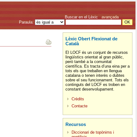
Buscar en el Lèxic
avançada
Paraula:
Lèxic Obert Flexionat de
Català
El LOCF és un conjunt de recursos
lingüístics orientat al gran públic,
però també a la comunitat
científica. Es tracta d’una eina per a
tots els que treballen en llengua
catalana o tenen interès o dubtes
sobre el seu funcionament. Tots els
continguts del LOCF es troben en
constant desenvolupament.
Crèdits
Contacte
Recursos
Diccionari de topònims i
gentilicis