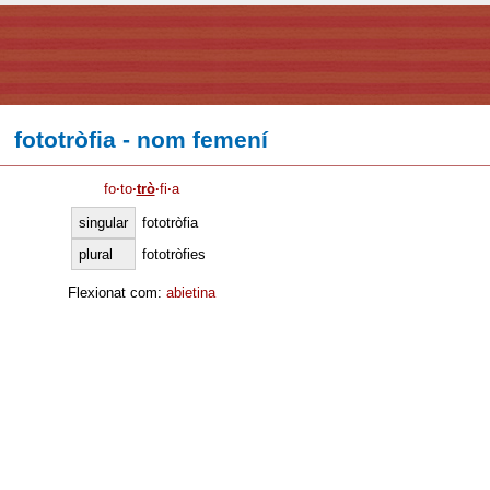
fototròfia - nom femení
fo
·
to
·
trò
·
fi
·
a
singular
fototròfia
plural
fototròfies
Flexionat com:
abietina