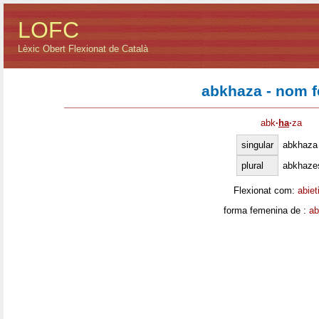
LOFC
Lèxic Obert Flexionat de Català
abkhaza - nom 
abk
·
ha
·
za
singular
abkhaza
plural
abkhaze
Flexionat com:
abiet
forma femenina de :
ab