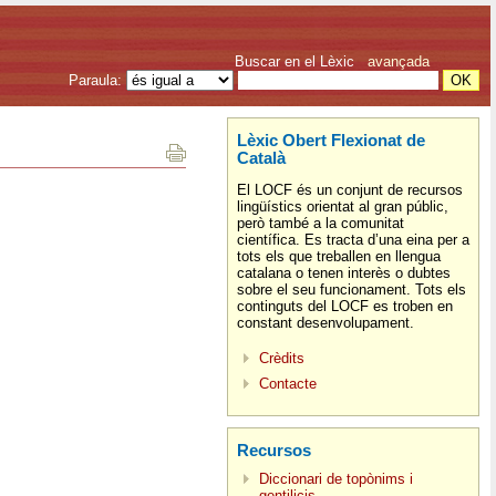
Buscar en el Lèxic
avançada
Paraula:
Lèxic Obert Flexionat de
Català
El LOCF és un conjunt de recursos
lingüístics orientat al gran públic,
però també a la comunitat
científica. Es tracta d’una eina per a
tots els que treballen en llengua
catalana o tenen interès o dubtes
sobre el seu funcionament. Tots els
continguts del LOCF es troben en
constant desenvolupament.
Crèdits
Contacte
Recursos
Diccionari de topònims i
gentilicis