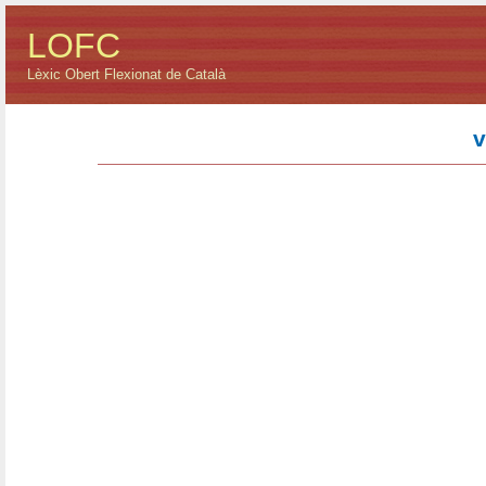
LOFC
Lèxic Obert Flexionat de Català
v