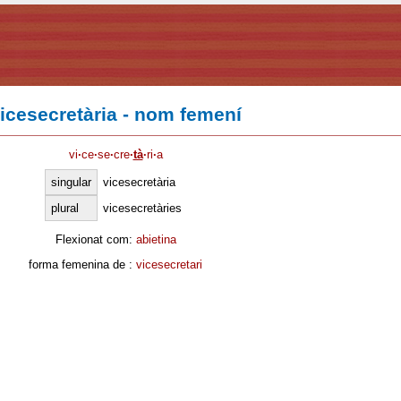
icesecretària - nom femení
vi
·
ce
·
se
·
cre
·
tà
·
ri
·
a
singular
vicesecretària
plural
vicesecretàries
Flexionat com:
abietina
forma femenina de :
vicesecretari