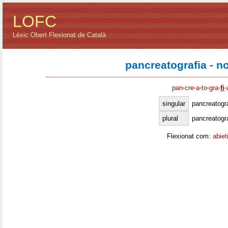
LOFC
Lèxic Obert Flexionat de Català
pancreatografia - 
pan
·
cre
·
a
·
to
·
gra
·
fi
·
singular
pancreatogra
plural
pancreatogr
Flexionat com:
abiet