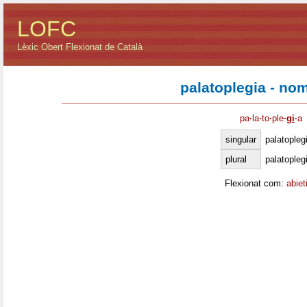
LOFC
Lèxic Obert Flexionat de Català
palatoplegia - no
pa
·
la
·
to
·
ple
·
gi
·
a
singular
palatopleg
plural
palatopleg
Flexionat com:
abiet