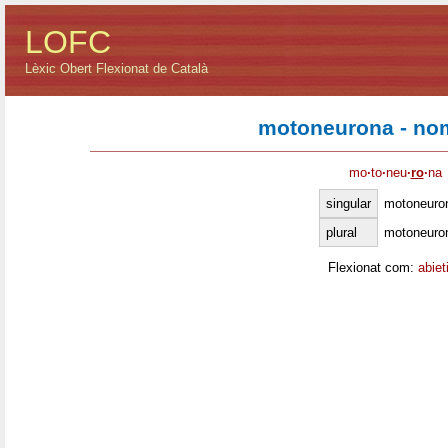
LOFC
Lèxic Obert Flexionat de Català
motoneurona - no
mo
·
to
·
neu
·
ro
·
na
singular
motoneuro
plural
motoneuro
Flexionat com:
abiet