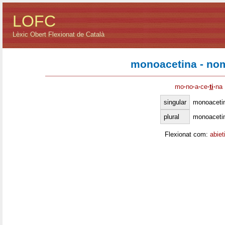
LOFC
Lèxic Obert Flexionat de Català
monoacetina - no
mo
·
no
·
a
·
ce
·
ti
·
na
singular
monoaceti
plural
monoaceti
Flexionat com:
abiet