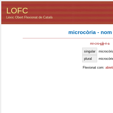
LOFC
Lèxic Obert Flexionat de Català
microcòria - nom
mi
·
cro
·
cò
·
ri
·
a
singular
microcòri
plural
microcòri
Flexionat com:
abiet