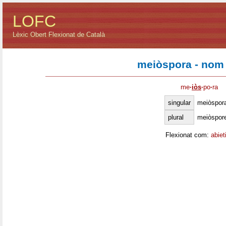
LOFC
Lèxic Obert Flexionat de Català
meiòspora - nom
me
·
iòs
·
po
·
ra
singular
meiòspor
plural
meiòspor
Flexionat com:
abiet