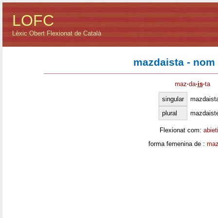
LOFC
Lèxic Obert Flexionat de Català
mazdaista - nom
maz
·
da
·
is
·
ta
singular
mazdaist
plural
mazdaist
Flexionat com:
abiet
forma femenina de :
maz